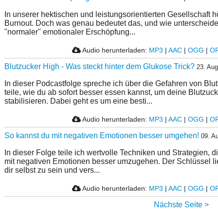
In unserer hektischen und leistungsorientierten Gesellschaft h
Burnout. Doch was genau bedeutet das, und wie unterscheide
"normaler" emotionaler Erschöpfung...
Audio herunterladen:
MP3
|
AAC
|
OGG
|
O
Blutzucker High - Was steckt hinter dem Glukose Trick?
23. Aug
In dieser Podcastfolge spreche ich über die Gefahren von Blu
teile, wie du ab sofort besser essen kannst, um deine Blutzuc
stabilisieren. Dabei geht es um eine besti...
Audio herunterladen:
MP3
|
AAC
|
OGG
|
O
So kannst du mit negativen Emotionen besser umgehen!
09. A
In dieser Folge teile ich wertvolle Techniken und Strategien, d
mit negativen Emotionen besser umzugehen. Der Schlüssel lie
dir selbst zu sein und vers...
Audio herunterladen:
MP3
|
AAC
|
OGG
|
O
Nächste Seite >