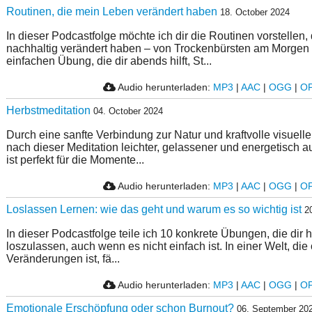
Routinen, die mein Leben verändert haben
18. October 2024
In dieser Podcastfolge möchte ich dir die Routinen vorstellen
nachhaltig verändert haben – von Trockenbürsten am Morgen b
einfachen Übung, die dir abends hilft, St...
Audio herunterladen:
MP3
|
AAC
|
OGG
|
O
Herbstmeditation
04. October 2024
Durch eine sanfte Verbindung zur Natur und kraftvolle visuelle 
nach dieser Meditation leichter, gelassener und energetisch a
ist perfekt für die Momente...
Audio herunterladen:
MP3
|
AAC
|
OGG
|
O
Loslassen Lernen: wie das geht und warum es so wichtig ist
2
In dieser Podcastfolge teile ich 10 konkrete Übungen, die dir 
loszulassen, auch wenn es nicht einfach ist. In einer Welt, die 
Veränderungen ist, fä...
Audio herunterladen:
MP3
|
AAC
|
OGG
|
O
Emotionale Erschöpfung oder schon Burnout?
06. September 20