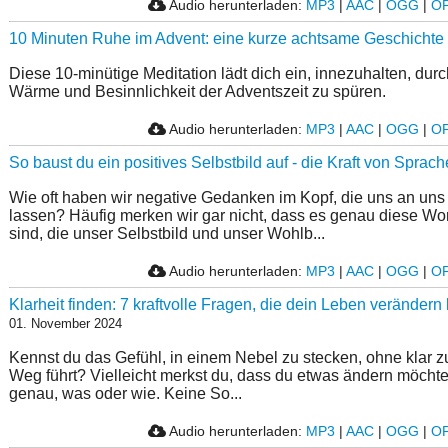
Audio herunterladen:
MP3
|
AAC
|
OGG
|
O
10 Minuten Ruhe im Advent: eine kurze achtsame Geschichte
Diese 10-minütige Meditation lädt dich ein, innezuhalten, du
Wärme und Besinnlichkeit der Adventszeit zu spüren.
Audio herunterladen:
MP3
|
AAC
|
OGG
|
O
So baust du ein positives Selbstbild auf - die Kraft von Sprach
Wie oft haben wir negative Gedanken im Kopf, die uns an uns 
lassen? Häufig merken wir gar nicht, dass es genau diese W
sind, die unser Selbstbild und unser Wohlb...
Audio herunterladen:
MP3
|
AAC
|
OGG
|
O
Klarheit finden: 7 kraftvolle Fragen, die dein Leben veränder
01. November 2024
Kennst du das Gefühl, in einem Nebel zu stecken, ohne klar z
Weg führt? Vielleicht merkst du, dass du etwas ändern möchtes
genau, was oder wie. Keine So...
Audio herunterladen:
MP3
|
AAC
|
OGG
|
O